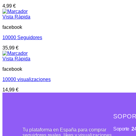
4,99
€
Vista Rápida
facebook
10000 Seguidores
35,99
€
Vista Rápida
facebook
10000 visualizaciones
14,99
€
SOPOR
Soporte
24
Tu plataforma en España para comprar
seguidores reales, likes y visualizaciones