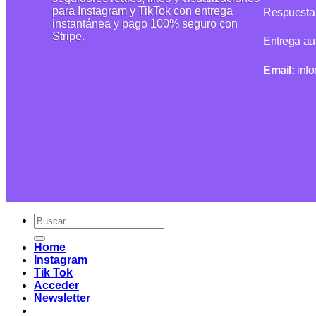
para Instagram y TikTok con entrega
Respuesta 
instantánea y pago 100% seguro con
Stripe.
Entrega au
Email:
inf
Home
Instagram
Tik Tok
Acceder
Newsletter