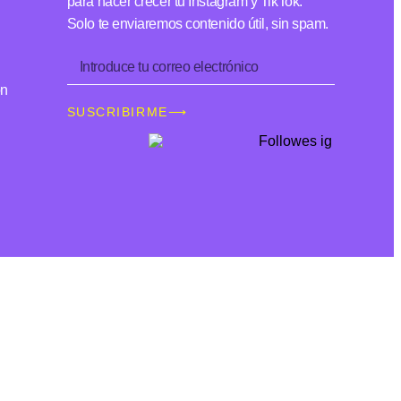
para hacer crecer tu Instagram y TikTok.
Solo te enviaremos contenido útil, sin spam.
ón
SUSCRIBIRME⟶