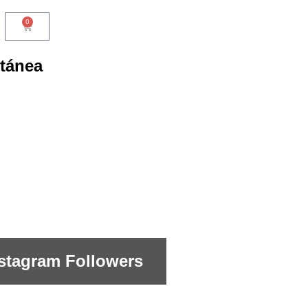
0
ntánea
nstagram Followers