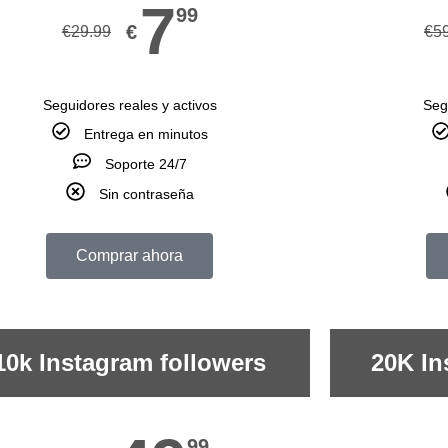
7
99
€
€
29.99
€
5
Seguidores reales y activos
Seg
Entrega en minutos
Soporte 24/7
Sin contraseña
Comprar ahora
10k Instagram followers
20K In
99